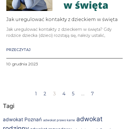
Jak uregulować kontakty z dzieckiem w święta
Jak uregulować kontakty z dzieckiem w święta? Gdy
rodzice dziecka (dzieci) rozstają się, należy ustalić,
PRZECZYTAJ
10 grudnia 2023
1
2
3
4
5
…
7
Tagi
adwokat
adwokat Poznań
adwokat prawo karne
rodzinny