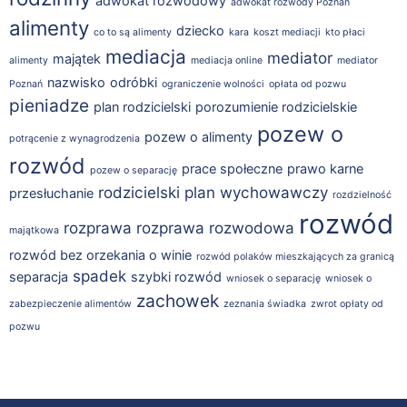
adwokat rozwodowy
adwokat rozwody Poznań
alimenty
dziecko
co to są alimenty
kara
koszt mediacji
kto płaci
mediacja
mediator
majątek
alimenty
mediacja online
mediator
nazwisko
odróbki
Poznań
ograniczenie wolności
opłata od pozwu
pieniadze
plan rodzicielski
porozumienie rodzicielskie
pozew o
pozew o alimenty
potrącenie z wynagrodzenia
rozwód
prace społeczne
prawo karne
pozew o separację
rodzicielski plan wychowawczy
przesłuchanie
rozdzielność
rozwód
rozprawa
rozprawa rozwodowa
majątkowa
rozwód bez orzekania o winie
rozwód polaków mieszkających za granicą
spadek
separacja
szybki rozwód
wniosek o separację
wniosek o
zachowek
zabezpieczenie alimentów
zeznania świadka
zwrot opłaty od
pozwu