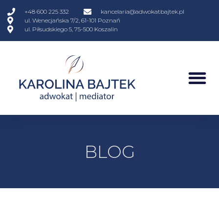
+48 600 225 332
kancelaria@adwokatbajtek.pl
ul. Wenecjańska 7/2, 61-101 Poznań
ul. Piłsudskiego 5, 75-500 Koszalin
BLOG