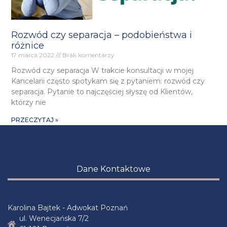
Rozwód czy separacja – podobieństwa i
różnice
17 marca 2022
Brak komentarzy
Rozwód czy separacja W trakcie konsultacji w mojej
Kancelarii często spotykam się z pytaniem: rozwód czy
separacja. Pytanie to najczęściej słyszę od Klientów,
którzy nie
PRZECZYTAJ »
Dane Kontaktowe
Karolina Bajtek - Adwokat Poznań
ul. Wenecjańska 7/2