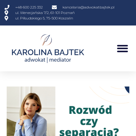
+48 600 225 332
kancelaria@adwokatbajtek.pl
ul. Wenecjańska 7/2, 61-101 Poznań
ul. Piłsudskiego 5, 75-500 Koszalin