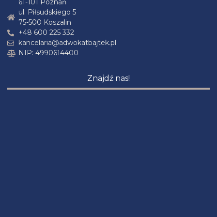
61-101 Poznań
ul. Piłsudskiego 5
75-500 Koszalin
+48 600 225 332
kancelaria@adwokatbajtek.pl
NIP: 4990614400
Znajdź nas!