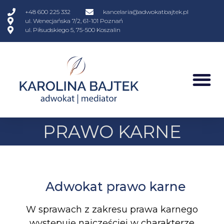
+48 600 225 332
kancelaria@adwokatbajtek.pl
ul. Wenecjańska 7/2, 61-101 Poznań
ul. Piłsudskiego 5, 75-500 Koszalin
PRAWO KARNE
Adwokat prawo karne
W sprawach z zakresu prawa karnego
występuję najczęściej w charakterze