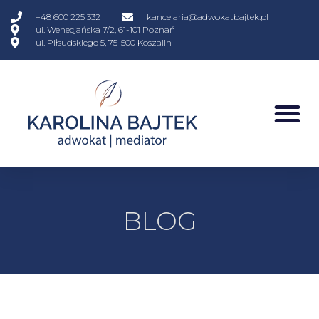
+48 600 225 332
kancelaria@adwokatbajtek.pl
ul. Wenecjańska 7/2, 61-101 Poznań
ul. Piłsudskiego 5, 75-500 Koszalin
BLOG