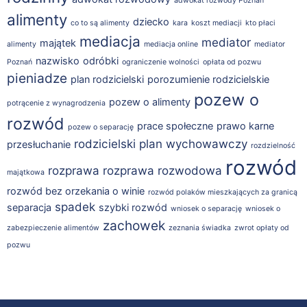
adwokat rozwody Poznań
alimenty
dziecko
co to są alimenty
kara
koszt mediacji
kto płaci
mediacja
mediator
majątek
alimenty
mediacja online
mediator
nazwisko
odróbki
Poznań
ograniczenie wolności
opłata od pozwu
pieniadze
plan rodzicielski
porozumienie rodzicielskie
pozew o
pozew o alimenty
potrącenie z wynagrodzenia
rozwód
prace społeczne
prawo karne
pozew o separację
rodzicielski plan wychowawczy
przesłuchanie
rozdzielność
rozwód
rozprawa
rozprawa rozwodowa
majątkowa
rozwód bez orzekania o winie
rozwód polaków mieszkających za granicą
spadek
separacja
szybki rozwód
wniosek o separację
wniosek o
zachowek
zabezpieczenie alimentów
zeznania świadka
zwrot opłaty od
pozwu