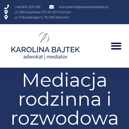
+48 600 225 332
kancelaria@adwokatbajtek.pl
ul. Wenecjańska 7/2, 61-101 Poznań
ul. Piłsudskiego 5, 75-500 Koszalin
Mediacja
rodzinna i
rozwodowa