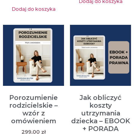
Dodaj do koszyka
Dodaj do koszyka
Porozumienie
Jak obliczyć
rodzicielskie –
koszty
wzór z
utrzymania
omówieniem
dziecka – EBOOK
+ PORADA
299,00
zł