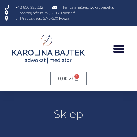
+48 600 225 332
kancelaria@adwokatbajtek.pl
ul. Wenecjańska 7/2, 61-101 Poznań
ul. Piłsudskiego 5, 75-500 Koszalin
0
0,00
zł
Sklep