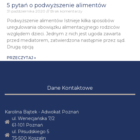
5 pytań o podwyższenie alimentów
31 października 2020
Brak komentarzy
Podwyższenie alimentów Istnieje kilka sposobów
uregulowania obowiązku alimentacyjnego rodziców
względem dzieci. Jednym z nich jest ugoda zawarta
przed mediatorem, zatwierdzona następnie przez sąd.
Drugą opcją
PRZECZYTAJ »
Dane Kontaktowe
Karolina Bajtek - Adwokat Poznań
ul. Wenecjańska 7/2
61-101 Poznań
ul. Piłsudskiego 5
75-500 Koszalin