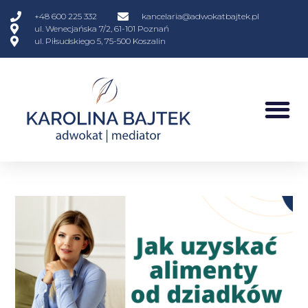
+48 600 225 332
kancelaria@adwokatbajtek.pl
ul. Wenecjańska 7/2, 61-101 Poznań
ul. Piłsudskiego 5, 75-500 Koszalin