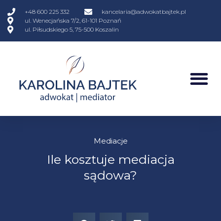
+48 600 225 332
kancelaria@adwokatbajtek.pl
ul. Wenecjańska 7/2, 61-101 Poznań
ul. Piłsudskiego 5, 75-500 Koszalin
Mediacje
Ile kosztuje mediacja
sądowa?