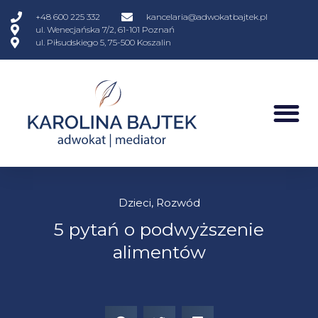
+48 600 225 332
kancelaria@adwokatbajtek.pl
ul. Wenecjańska 7/2, 61-101 Poznań
ul. Piłsudskiego 5, 75-500 Koszalin
Dzieci
,
Rozwód
5 pytań o podwyższenie
alimentów