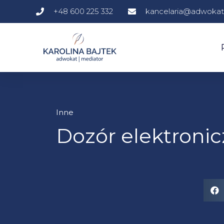
+48 600 225 332
kancelaria@adwokatb
Inne
Dozór elektroni