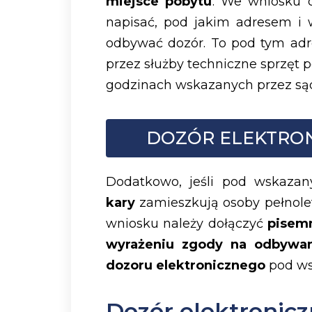
miejsce pobytu
. We wniosku o
napisać, pod jakim adresem i w
odbywać dozór. To pod tym ad
przez służby techniczne sprzęt
godzinach wskazanych przez sąd
DOZÓR ELEKTRONI
Dodatkowo, jeśli pod wskaz
kary
zamieszkują osoby pełnolet
wniosku należy dołączyć
pisemn
wyrażeniu zgody na odbywan
dozoru elektronicznego
pod w
Dozór elektronicz