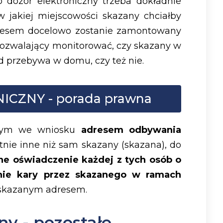
 dozór elektroniczny trzeba dokładnie
 jakiej miejscowości skazany chciałby
resem docelowo zostanie zamontowany
 pozwalający monitorować, czy skazany w
 przebywa w domu, czy też nie.
CZNY - porada prawna
anym we wniosku
adresem odbywania
nie inne niż sam skazany (skazana), do
e oświadczenie każdej z tych osób o
ie kary przez skazanego w ramach
skazanym adresem.
ny - pozostałe