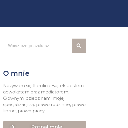
O mnie
Nazywam się Karolina Bajtek. Jestem
adwokatem oraz mediatorem.
Głównymi dziedzinami mojej
specjalizacji są: prawo rodzinne, prawo
karne, prawo pracy.
Poznaj mnie