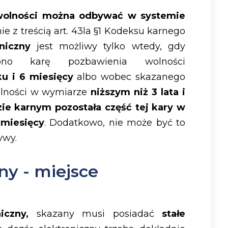
 wolności można odbywać w systemie
e z treścią art. 43la §1 Kodeksu karnego
niczny
jest możliwy tylko wtedy, gdy
ono karę pozbawienia wolności
ku i 6 miesięcy
albo wobec skazanego
olności w wymiarze
niższym niż 3 lata i
ie karnym pozostała część tej kary w
 miesięcy
. Dodatkowo, nie może być to
ywy.
ny - miejsce
iczny,
skazany musi posiadać
stałe