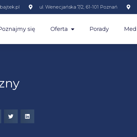
ajtek.pl
ul. Wenecjańska 7/2, 61-101 Poznań
Poznajmy się
Oferta
Porady
Medi
czny