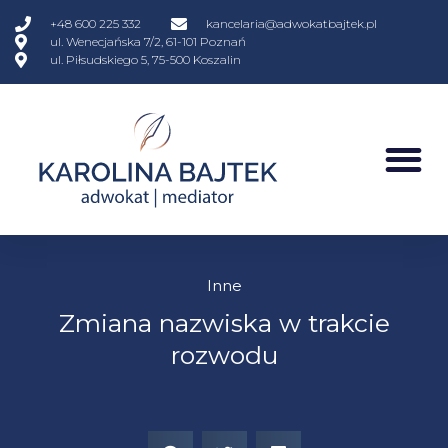
+48 600 225 332
kancelaria@adwokatbajtek.pl
ul. Wenecjańska 7/2, 61-101 Poznań
ul. Piłsudskiego 5, 75-500 Koszalin
Inne
Zmiana nazwiska w trakcie
rozwodu