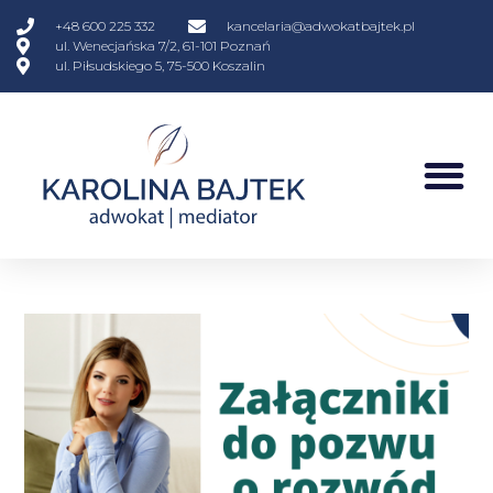
+48 600 225 332
kancelaria@adwokatbajtek.pl
ul. Wenecjańska 7/2, 61-101 Poznań
ul. Piłsudskiego 5, 75-500 Koszalin