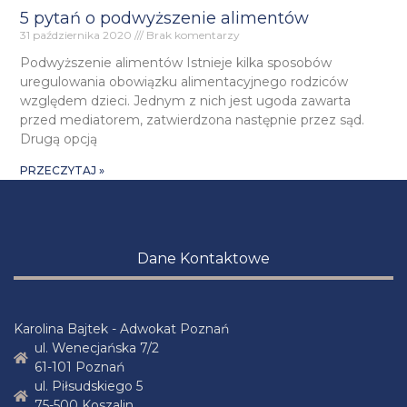
5 pytań o podwyższenie alimentów
31 października 2020
Brak komentarzy
Podwyższenie alimentów Istnieje kilka sposobów
uregulowania obowiązku alimentacyjnego rodziców
względem dzieci. Jednym z nich jest ugoda zawarta
przed mediatorem, zatwierdzona następnie przez sąd.
Drugą opcją
PRZECZYTAJ »
Dane Kontaktowe
Karolina Bajtek - Adwokat Poznań
ul. Wenecjańska 7/2
61-101 Poznań
ul. Piłsudskiego 5
75-500 Koszalin