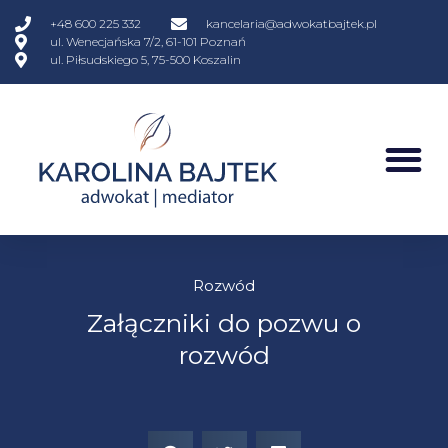
+48 600 225 332
kancelaria@adwokatbajtek.pl
ul. Wenecjańska 7/2, 61-101 Poznań
ul. Piłsudskiego 5, 75-500 Koszalin
Rozwód
Załączniki do pozwu o
rozwód