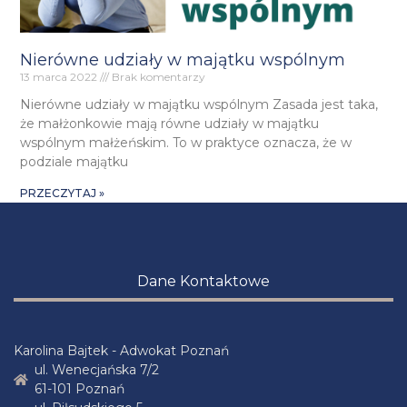
Nierówne udziały w majątku wspólnym
13 marca 2022
Brak komentarzy
Nierówne udziały w majątku wspólnym Zasada jest taka,
że małżonkowie mają równe udziały w majątku
wspólnym małżeńskim. To w praktyce oznacza, że w
podziale majątku
PRZECZYTAJ »
Dane Kontaktowe
Karolina Bajtek - Adwokat Poznań
ul. Wenecjańska 7/2
61-101 Poznań