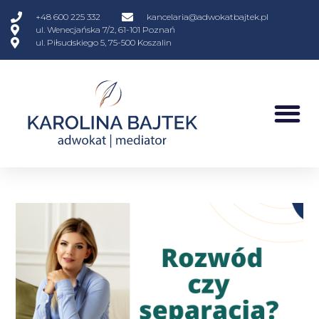
+48 600 225 332
kancelaria@adwokatbajtek.pl
ul. Wenecjańska 7/2, 61-101 Poznań
ul. Piłsudskiego 5, 75-500 Koszalin