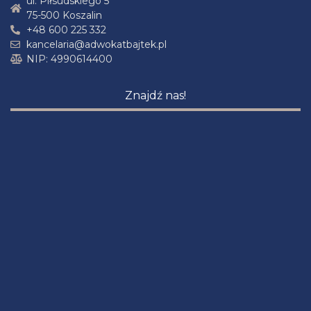
ul. Piłsudskiego 5
75-500 Koszalin
+48 600 225 332
kancelaria@adwokatbajtek.pl
NIP: 4990614400
Znajdź nas!