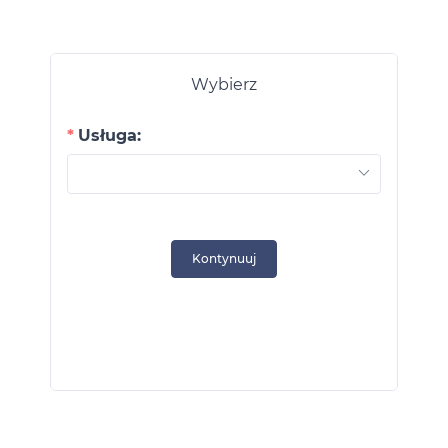
Wybierz
Usługa:
P
27
3
Kontynuuj
10
17
24
31