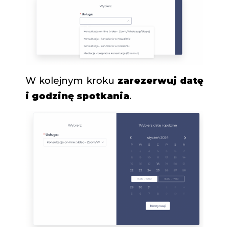
W kolejnym kroku
zarezerwuj datę
i godzinę spotkania
.