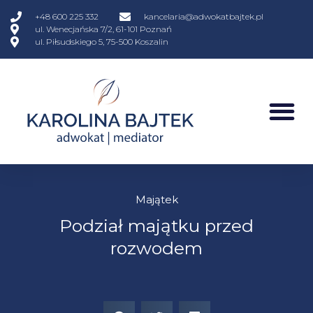
+48 600 225 332
kancelaria@adwokatbajtek.pl
ul. Wenecjańska 7/2, 61-101 Poznań
ul. Piłsudskiego 5, 75-500 Koszalin
Majątek
Podział majątku przed
rozwodem