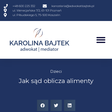
+48 600 225 332
kancelaria@adwokatbajtek.pl
ul. Wenecjańska 7/2, 61-101 Poznań
ul. Piłsudskiego 5, 75-500 Koszalin
Dzieci
Jak sąd oblicza alimenty