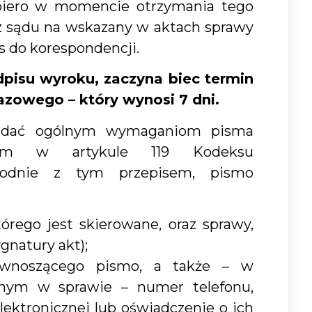
piero w momencie otrzymania tego
 z sądu na wskazany w aktach sprawy
s do korespondencji.
isu wyroku, zaczyna biec termin
zowego – który wynosi 7 dni.
iadać ogólnym wymaganiom pisma
nym w artykule 119 Kodeksu
godnie z tym przepisem, pismo
órego jest skierowane, oraz sprawy,
gnatury akt);
 wnoszącego pismo, a także – w
onym w sprawie – numer telefonu,
elektronicznej lub oświadczenie o ich