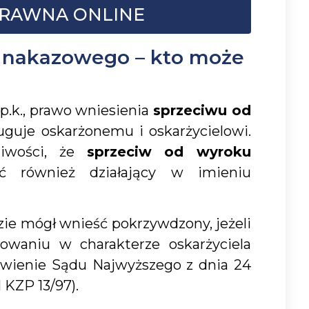
RAWNA ONLINE
 nakazowego – kto może
k.p.k., prawo wniesienia
sprzeciwu od
uguje oskarżonemu i oskarżycielowi.
liwości, że
sprzeciw od wyroku
również działający w imieniu
zie mógł wnieść pokrzywdzony, jeżeli
powaniu w charakterze oskarżyciela
owienie Sądu Najwyższego z dnia 24
I KZP 13/97).