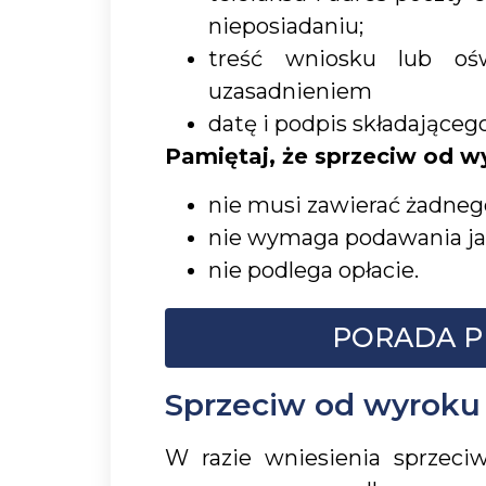
nieposiadaniu;
treść wniosku lub oś
uzasadnieniem
datę i podpis składająceg
Pamiętaj, że
sprzeciw od w
nie musi zawierać żadneg
nie wymaga podawania ja
nie podlega opłacie.
PORADA P
Sprzeciw od wyroku
W razie wniesienia sprzec