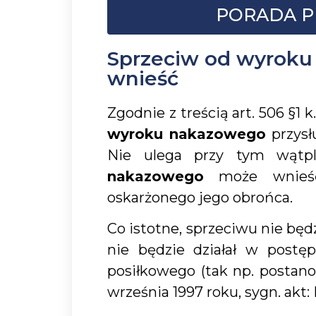
PORADA P
Sprzeciw od wyroku
wnieść
Zgodnie z treścią art. 506 §1 
wyroku nakazowego
przysł
Nie ulega przy tym wątp
nakazowego
może wnieść 
oskarżonego jego obrońca.
Co istotne, sprzeciwu nie będ
nie będzie działał w postę
posiłkowego (tak np. postan
września 1997 roku, sygn. akt: 