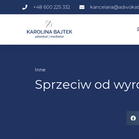
+48 600 225 332
kancelaria@adwokatb
Inne
Sprzeciw od wy