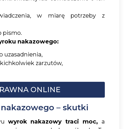
wiadczenia, w miarę potrzeby z
o pismo.
yroku nakazowego:
o uzasadnienia,
kichkolwiek zarzutów,
RAWNA ONLINE
 nakazowego – skutki
iwu
wyrok nakazowy traci moc,
a