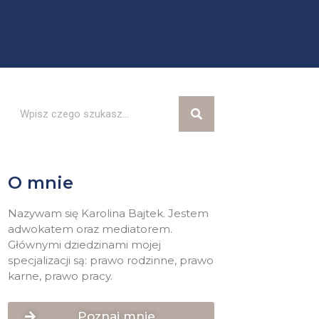
O mnie
Nazywam się Karolina Bajtek. Jestem
adwokatem oraz mediatorem.
Głównymi dziedzinami mojej
specjalizacji są: prawo rodzinne, prawo
karne, prawo pracy.
Poznaj mnie