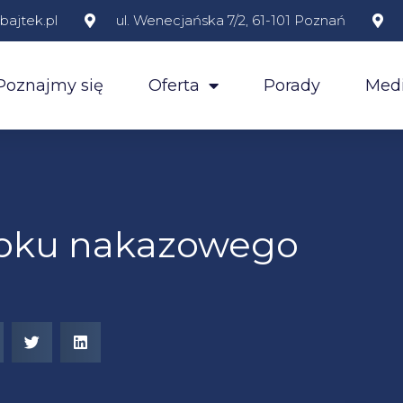
ajtek.pl
ul. Wenecjańska 7/2, 61-101 Poznań
Poznajmy się
Oferta
Porady
Medi
roku nakazowego