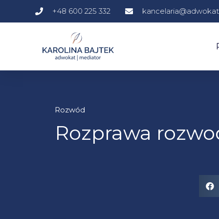
+48 600 225 332
kancelaria@adwokatb
Rozwód
Rozprawa rozw