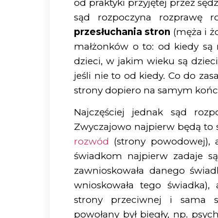
od praktyki przyjętej przez sę
sąd rozpoczyna rozprawę 
przesłuchania stron
(męża i ż
małżonków o to: od kiedy są
dzieci, w jakim wieku są dzie
jeśli nie to od kiedy. Co do z
strony dopiero na samym końc
Najczęściej jednak sąd roz
Zwyczajowo najpierw będą to 
rozwód
(strony powodowej), a
świadkom najpierw zadaje są
zawnioskowała danego świadk
wnioskowała tego świadka)
strony przeciwnej i sama s
powołany był biegły, np. psy