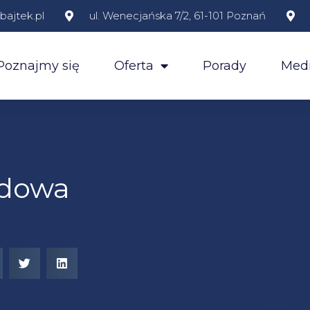
ajtek.pl
ul. Wenecjańska 7/2, 61-101 Poznań
Poznajmy się
Oferta
Porady
Medi
odowa