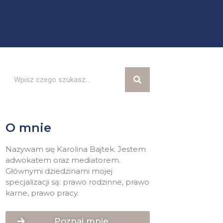
O mnie
Nazywam się Karolina Bajtek. Jestem
adwokatem oraz mediatorem.
Głównymi dziedzinami mojej
specjalizacji są: prawo rodzinne, prawo
karne, prawo pracy.
Poznaj mnie