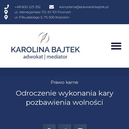
+48 600 225 332
kancelaria@adwokatbajtek.pl
ul. Wenecjańska 7/2, 61-101 Poznań
ul. Piłsudskiego 5, 75-500 Koszalin
Prawo karne
Odroczenie wykonania kary
pozbawienia wolności