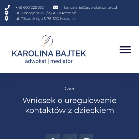
+48 600 225 332
kancelaria@adwokatbajtek.pl
ul. Wenecjańska 7/2, 61-101 Poznań
ul. Piłsudskiego 5, 75-500 Koszalin
Dzieci
Wniosek o uregulowanie
kontaktów z dzieckiem