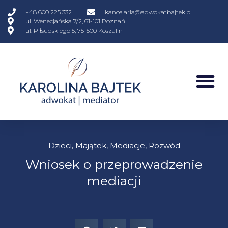
+48 600 225 332
kancelaria@adwokatbajtek.pl
ul. Wenecjańska 7/2, 61-101 Poznań
ul. Piłsudskiego 5, 75-500 Koszalin
Dzieci
,
Majątek
,
Mediacje
,
Rozwód
Wniosek o przeprowadzenie
mediacji