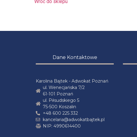
Wróć do sklepu
Dane Kontaktowe
Karolina Bajtek - Adwokat Poznań
ul. Wenecjańska 7/2
61-101 Poznań
ul. Piłsudskiego 5
75-500 Koszalin
+48 600 225 332
kancelaria@adwokatbajtek.pl
NIP: 4990614400