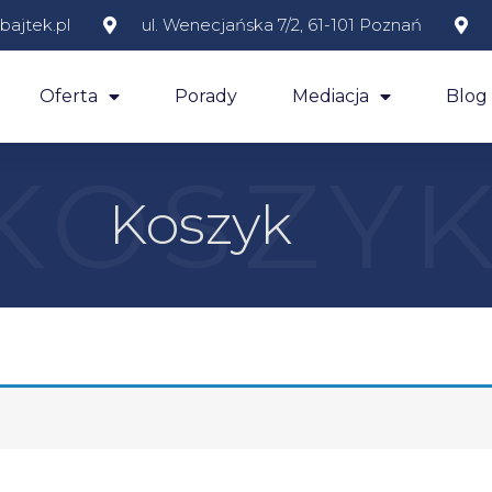
ajtek.pl
ul. Wenecjańska 7/2, 61-101 Poznań
Oferta
Porady
Mediacja
Blog
KOSZY
Koszyk